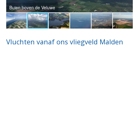
Buien boven de Veluwe
M
Vluchten vanaf ons vliegveld Malden