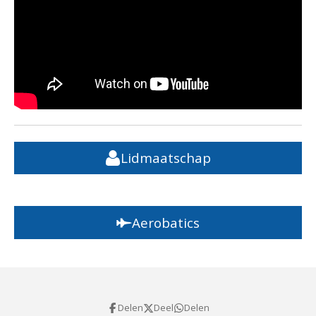
Lidmaatschap
Aerobatics
Delen
Deel
Delen