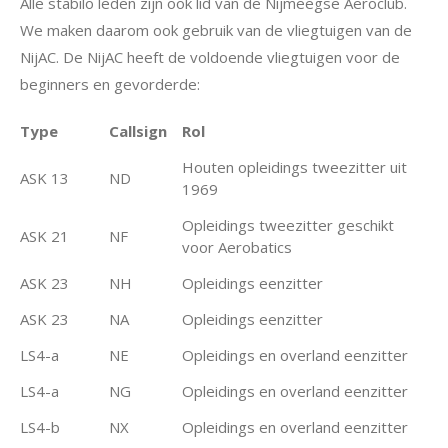
Alle stabilo leden zijn ook lid van de Nijmeegse Aeroclub.
We maken daarom ook gebruik van de vliegtuigen van de
NijAC. De NijAC heeft de voldoende vliegtuigen voor de
beginners en gevorderde:
Type
Callsign
Rol
Houten opleidings tweezitter uit
ASK 13
ND
1969
Opleidings tweezitter geschikt
ASK 21
NF
voor Aerobatics
ASK 23
NH
Opleidings eenzitter
ASK 23
NA
Opleidings eenzitter
LS4-a
NE
Opleidings en overland eenzitter
LS4-a
NG
Opleidings en overland eenzitter
LS4-b
NX
Opleidings en overland eenzitter