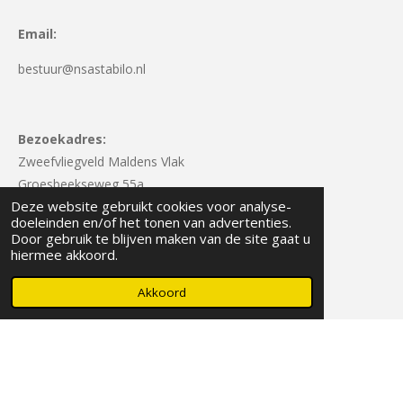
Email:
bestuur@nsastabilo.nl
Bezoekadres:
Zweefvliegveld Maldens Vlak
Groesbeekseweg 55a
Deze website gebruikt cookies voor analyse-
6581 BJ Malden
doeleinden en/of het tonen van advertenties.
Door gebruik te blijven maken van de site gaat u
hiermee akkoord.
Postadres:
Akkoord
Heyendaalseweg 141
6525 AJ Nijmegen
© 2025 NSA Stabilo